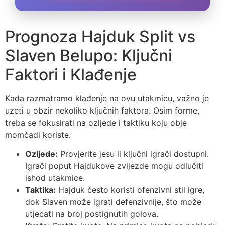
Prognoza Hajduk Split vs
Slaven Belupo: Ključni
Faktori i Klađenje
Kada razmatramo klađenje na ovu utakmicu, važno je
uzeti u obzir nekoliko ključnih faktora. Osim forme,
treba se fokusirati na ozljede i taktiku koju obje
momčadi koriste.
Ozljede:
Provjerite jesu li ključni igrači dostupni.
Igrači poput Hajdukove zvijezde mogu odlučiti
ishod utakmice.
Taktika:
Hajduk često koristi ofenzivni stil igre,
dok Slaven može igrati defenzivnije, što može
utjecati na broj postignutih golova.