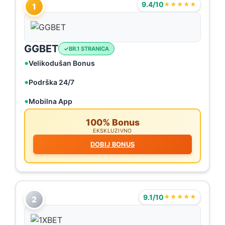
9.4/10
★★★★★
1
GGBET
BR.1 STRANICA
Velikodušan Bonus
Podrška 24/7
Mobilna App
100% Bonus
EKSKLUZIVNO
DOBIJ BONUS
9.1/10
★★★★★
2