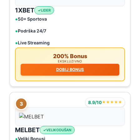
1XBET
LIDER
50+ Sportova
Podrška 24/7
Live Streaming
200% Bonus
EKSKLUZIVNO
DOBIJ BONUS
8.9/10
★★★★★
3
MELBET
VELIKODUŠAN
Veliki Bonusi