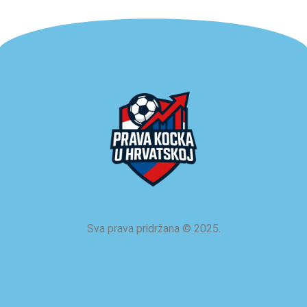
Sva prava pridržana
©
2025.