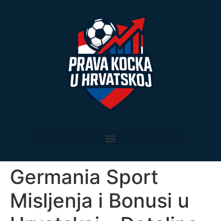
Germania Sport
Misljenja i Bonusi u