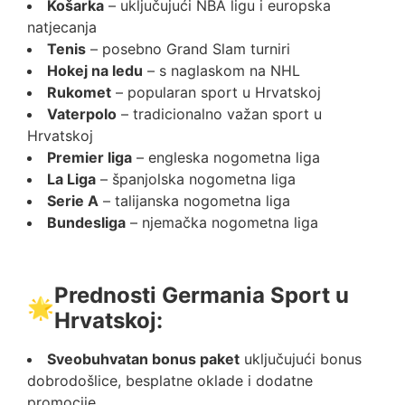
Košarka
– uključujući NBA ligu i europska
natjecanja
Tenis
– posebno Grand Slam turniri
Hokej na ledu
– s naglaskom na NHL
Rukomet
– popularan sport u Hrvatskoj
Vaterpolo
– tradicionalno važan sport u
Hrvatskoj
Premier liga
– engleska nogometna liga
La Liga
– španjolska nogometna liga
Serie A
– talijanska nogometna liga
Bundesliga
– njemačka nogometna liga
Prednosti Germania Sport u
🌟
Hrvatskoj:
Sveobuhvatan bonus paket
uključujući bonus
dobrodošlice, besplatne oklade i dodatne
promocije