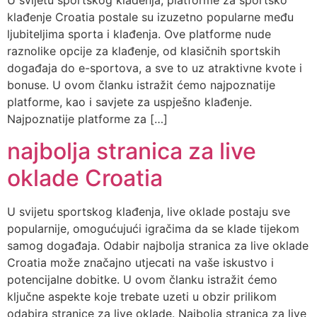
U svijetu sportskog klađenja, platforme za sportsko
klađenje Croatia postale su izuzetno popularne među
ljubiteljima sporta i klađenja. Ove platforme nude
raznolike opcije za klađenje, od klasičnih sportskih
događaja do e-sportova, a sve to uz atraktivne kvote i
bonuse. U ovom članku istražit ćemo najpoznatije
platforme, kao i savjete za uspješno klađenje.
Najpoznatije platforme za […]
najbolja stranica za live
oklade Croatia
U svijetu sportskog klađenja, live oklade postaju sve
popularnije, omogućujući igračima da se klade tijekom
samog događaja. Odabir najbolja stranica za live oklade
Croatia može značajno utjecati na vaše iskustvo i
potencijalne dobitke. U ovom članku istražit ćemo
ključne aspekte koje trebate uzeti u obzir prilikom
odabira stranice za live oklade. Najbolja stranica za live