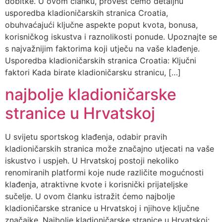
dobitke. U ovom članku, provest ćemo detaljnu
usporedba kladioničarskih stranica Croatia,
obuhvaćajući ključne aspekte poput kvota, bonusa,
korisničkog iskustva i raznolikosti ponude. Upoznajte se
s najvažnijim faktorima koji utječu na vaše klađenje.
Usporedba kladioničarskih stranica Croatia: Ključni
faktori Kada birate kladioničarsku stranicu, […]
najbolje kladioničarske
stranice u Hrvatskoj
U svijetu sportskog klađenja, odabir pravih
kladioničarskih stranica može značajno utjecati na vaše
iskustvo i uspjeh. U Hrvatskoj postoji nekoliko
renomiranih platformi koje nude različite mogućnosti
klađenja, atraktivne kvote i korisnički prijateljske
sučelje. U ovom članku istražit ćemo najbolje
kladioničarske stranice u Hrvatskoj i njihove ključne
značajke. Najbolje kladioničarske stranice u Hrvatskoj: