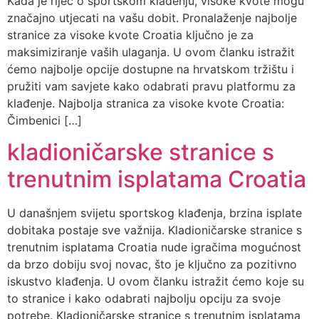
Kada je riječ o sportskom klađenju, visoke kvote mogu
značajno utjecati na vašu dobit. Pronalaženje najbolje
stranice za visoke kvote Croatia ključno je za
maksimiziranje vaših ulaganja. U ovom članku istražit
ćemo najbolje opcije dostupne na hrvatskom tržištu i
pružiti vam savjete kako odabrati pravu platformu za
klađenje. Najbolja stranica za visoke kvote Croatia:
Čimbenici […]
kladioničarske stranice s
trenutnim isplatama Croatia
U današnjem svijetu sportskog klađenja, brzina isplate
dobitaka postaje sve važnija. Kladioničarske stranice s
trenutnim isplatama Croatia nude igračima mogućnost
da brzo dobiju svoj novac, što je ključno za pozitivno
iskustvo klađenja. U ovom članku istražit ćemo koje su
to stranice i kako odabrati najbolju opciju za svoje
potrebe. Kladioničarske stranice s trenutnim isplatama