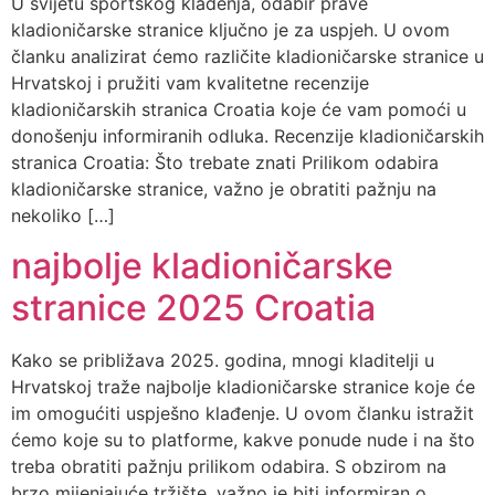
U svijetu sportskog klađenja, odabir prave
kladioničarske stranice ključno je za uspjeh. U ovom
članku analizirat ćemo različite kladioničarske stranice u
Hrvatskoj i pružiti vam kvalitetne recenzije
kladioničarskih stranica Croatia koje će vam pomoći u
donošenju informiranih odluka. Recenzije kladioničarskih
stranica Croatia: Što trebate znati Prilikom odabira
kladioničarske stranice, važno je obratiti pažnju na
nekoliko […]
najbolje kladioničarske
stranice 2025 Croatia
Kako se približava 2025. godina, mnogi kladitelji u
Hrvatskoj traže najbolje kladioničarske stranice koje će
im omogućiti uspješno klađenje. U ovom članku istražit
ćemo koje su to platforme, kakve ponude nude i na što
treba obratiti pažnju prilikom odabira. S obzirom na
brzo mijenjajuće tržište, važno je biti informiran o