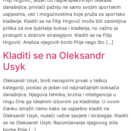
Filip Hrgović, jedan od najperspektivnijih teškaša
današnjice, privlači pažnju ne samo svojim sportskim
uspjesima, već i mogućnostima koje pruža za sportsko
klađenje. Kladiti se na Filip Hrgović može biti zanimljiva
prilika za sve ljubitelje boksa i klađenja, no važno je
pristupiti s dobrom strategijom. Kladiti se na Filip
Hrgović: Analiza njegovih borbi Prije nego što […]
Kladiti se na Oleksandr
Usyk
Oleksandr Usyk, bivši neosporni prvak u teškoj
kategoriji, postao je jedan od najznačajnijih boksača
današnjice. Njegova tehnika, brzina i inteligencija u
ringu čine ga idealnim izborom za kladitelje. U ovom
članku istražit ćemo kako se uspješno kladiti na
Oleksandr Usyk, nudeći važne savjete i strategije. Kladiti
se na Oleksandr Usyk: Razumijevanje njegovog stila
borbe Prije […]