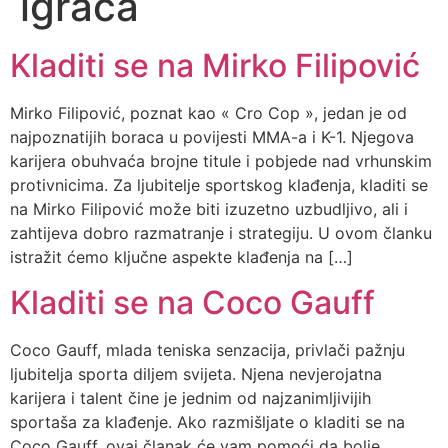
igrača
Kladiti se na Mirko Filipović
Mirko Filipović, poznat kao « Cro Cop », jedan je od
najpoznatijih boraca u povijesti MMA-a i K-1. Njegova
karijera obuhvaća brojne titule i pobjede nad vrhunskim
protivnicima. Za ljubitelje sportskog klađenja, kladiti se
na Mirko Filipović može biti izuzetno uzbudljivo, ali i
zahtijeva dobro razmatranje i strategiju. U ovom članku
istražit ćemo ključne aspekte klađenja na […]
Kladiti se na Coco Gauff
Coco Gauff, mlada teniska senzacija, privlači pažnju
ljubitelja sporta diljem svijeta. Njena nevjerojatna
karijera i talent čine je jednim od najzanimljivijih
sportaša za klađenje. Ako razmišljate o kladiti se na
Coco Gauff, ovaj članak će vam pomoći da bolje