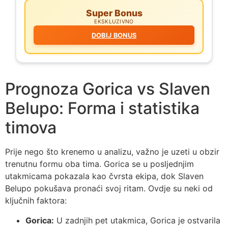
Super Bonus
EKSKLUZIVNO
DOBIJ BONUS
Prognoza Gorica vs Slaven
Belupo: Forma i statistika
timova
Prije nego što krenemo u analizu, važno je uzeti u obzir
trenutnu formu oba tima. Gorica se u posljednjim
utakmicama pokazala kao čvrsta ekipa, dok Slaven
Belupo pokušava pronaći svoj ritam. Ovdje su neki od
ključnih faktora:
Gorica:
U zadnjih pet utakmica, Gorica je ostvarila