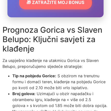
🎁 ZATRAŽITE MOJ BONUS
Prognoza Gorica vs Slaven
Belupo: Ključni savjeti za
klađenje
Za uspješno klađenje na utakmicu Gorica vs Slaven
Belupo, preporučujemo sljedeće strategije:
Tip na pobjedu Gorice:
S obzirom na trenutnu
formu i domaći teren, klađenje na pobjedu Gorice
po kvoti od 2.10 može biti vrlo isplativo.
Broj golova:
Uzimajući u obzir napadačku i
obrambenu igru, klađenje na « više od 2.5
golova » s kvotom od 1.85 može biti dobra opcija.