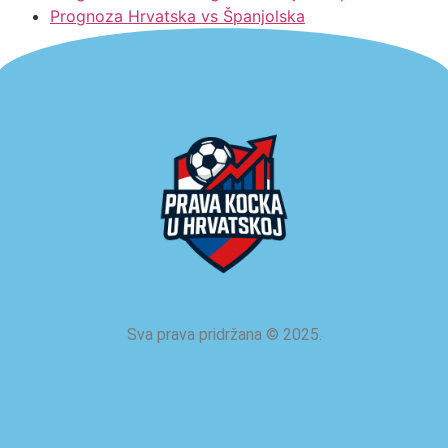
Prognoza Hrvatska vs Španjolska
Sva prava pridržana
©
2025.