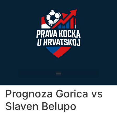
Prognoza Gorica vs
Slaven Belupo