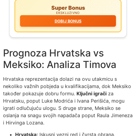
Super Bonus
EKSKLUZIVNO
DOBIJ BONUS
Prognoza Hrvatska vs
Meksiko: Analiza Timova
Hrvatska reprezentacija dolazi na ovu utakmicu s
nekoliko važnih pobjeda u kvalifikacijama, dok Meksiko
također pokazuje dobru formu.
Ključni igrači
za
Hrvatsku, poput Luke Modrića i Ivana Perišića, mogu
igrati odlučujuću ulogu. S druge strane, Meksiko se
oslanja na snagu svojih napadača poput Raula Jimeneza
i Hirvinga Lozana.
Hrvatska:
Iskusni vezni red i čvrsta obrana.