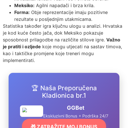
Meksiko:
Agilni napadači i brza krila.
Forma:
Obje reprezentacije imaju pozitivne
rezultate u posljednjim utakmicama.
Statistika također igra ključnu ulogu u analizi. Hrvatska
je kod kuće često jača, dok Meksiko pokazuje
sposobnost prilagodbe na različite stilove igre.
Važno
je pratiti i ozljede
koje mogu utjecati na sastav timova,
kao i taktičke promjene koje treneri mogu
implementirati.
🏆 Naša Preporučena
Kladionica br.1
GGBet
Ekskluzivni Bonus + Podrška 24/7
🎁 ZATRAŽITE MOJ BONUS