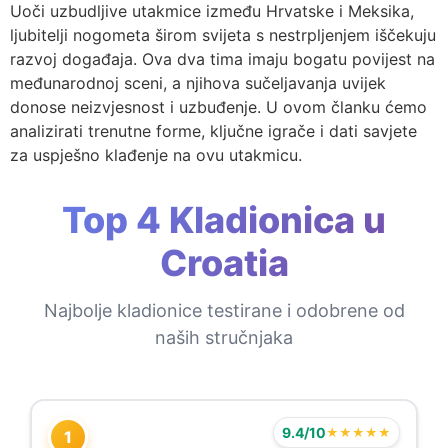
Uoči uzbudljive utakmice između Hrvatske i Meksika,
ljubitelji nogometa širom svijeta s nestrpljenjem iščekuju
razvoj događaja. Ova dva tima imaju bogatu povijest na
međunarodnoj sceni, a njihova sučeljavanja uvijek
donose neizvjesnost i uzbuđenje. U ovom članku ćemo
analizirati trenutne forme, ključne igrače i dati savjete
za uspješno klađenje na ovu utakmicu.
Top 4 Kladionica u
Croatia
Najbolje kladionice testirane i odobrene od
naših stručnjaka
9.4/10
★★★★★
1