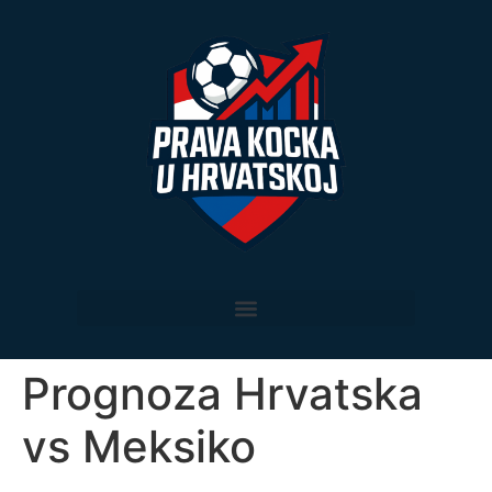
Prognoza Hrvatska
vs Meksiko