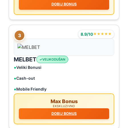
DOBIJ BONUS
8.9/10
★★★★★
3
MELBET
VELIKODUŠAN
Veliki Bonusi
Cash-out
Mobile Friendly
Max Bonus
EKSKLUZIVNO
DOBIJ BONUS