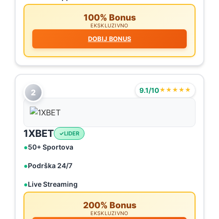
100% Bonus
EKSKLUZIVNO
DOBIJ BONUS
9.1/10
★★★★★
2
1XBET
LIDER
50+ Sportova
Podrška 24/7
Live Streaming
200% Bonus
EKSKLUZIVNO