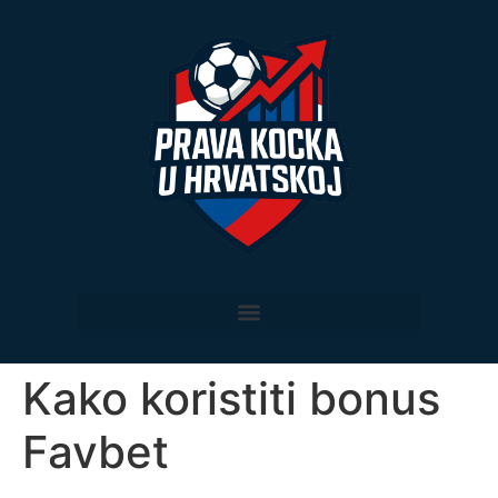
Kako koristiti bonus
Favbet