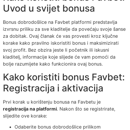
Uvod u svijet bonusa
Bonus dobrodošlice na Favbet platformi predstavlja
izvrsnu priliku za sve kladitelje da povećaju svoje šanse
za dobitak. Ovaj članak će vas provesti kroz ključne
korake kako pravilno iskoristiti bonus i maksimizirati
svoj profit. Bez obzira jeste li početnik ili iskusni
kladitelj, informacije koje slijede će vam pomoći da
bolje razumijete kako funkcionira ovaj bonus.
Kako koristiti bonus Favbet:
Registracija i aktivacija
Prvi korak u korištenju bonusa na Favbetu je
registracija na platformi
. Nakon što se registrirate,
slijedite ove korake:
Odaberite bonus dobrodošlice prilikom