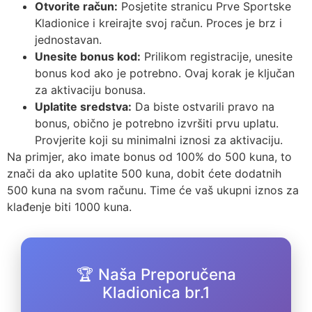
Otvorite račun:
Posjetite stranicu Prve Sportske
Kladionice i kreirajte svoj račun. Proces je brz i
jednostavan.
Unesite bonus kod:
Prilikom registracije, unesite
bonus kod ako je potrebno. Ovaj korak je ključan
za aktivaciju bonusa.
Uplatite sredstva:
Da biste ostvarili pravo na
bonus, obično je potrebno izvršiti prvu uplatu.
Provjerite koji su minimalni iznosi za aktivaciju.
Na primjer, ako imate bonus od 100% do 500 kuna, to
znači da ako uplatite 500 kuna, dobit ćete dodatnih
500 kuna na svom računu. Time će vaš ukupni iznos za
klađenje biti 1000 kuna.
🏆 Naša Preporučena
Kladionica br.1