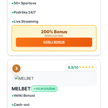
50+ Sportova
Podrška 24/7
Live Streaming
200% Bonus
EKSKLUZIVNO
DOBIJ BONUS
8.9/10
★★★★★
3
MELBET
VELIKODUŠAN
Veliki Bonusi
Cash-out