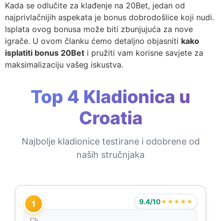
Kada se odlučite za klađenje na 20Bet, jedan od
najprivlačnijih aspekata je bonus dobrodošlice koji nudi.
Isplata ovog bonusa može biti zbunjujuća za nove
igrače. U ovom članku ćemo detaljno objasniti
kako
isplatiti bonus 20Bet
i pružiti vam korisne savjete za
maksimalizaciju vašeg iskustva.
Top 4 Kladionica u
Croatia
Najbolje kladionice testirane i odobrene od
naših stručnjaka
9.4/10
★★★★★
1