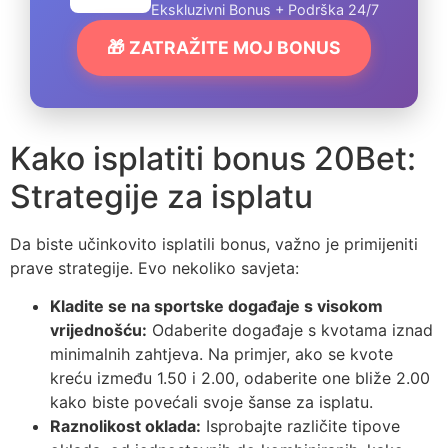
Ekskluzivni Bonus + Podrška 24/7
🎁 ZATRAŽITE MOJ BONUS
Kako isplatiti bonus 20Bet:
Strategije za isplatu
Da biste učinkovito isplatili bonus, važno je primijeniti
prave strategije. Evo nekoliko savjeta:
Kladite se na sportske događaje s visokom
vrijednošću:
Odaberite događaje s kvotama iznad
minimalnih zahtjeva. Na primjer, ako se kvote
kreću između 1.50 i 2.00, odaberite one bliže 2.00
kako biste povećali svoje šanse za isplatu.
Raznolikost oklada:
Isprobajte različite tipove