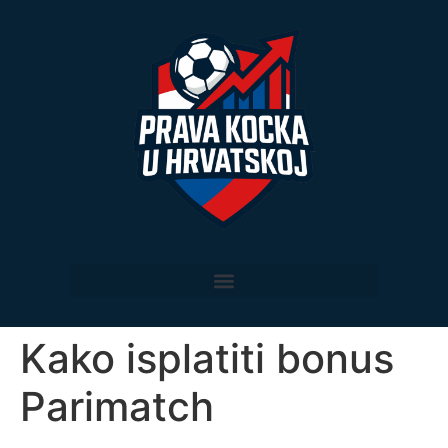
Kako isplatiti bonus
Parimatch