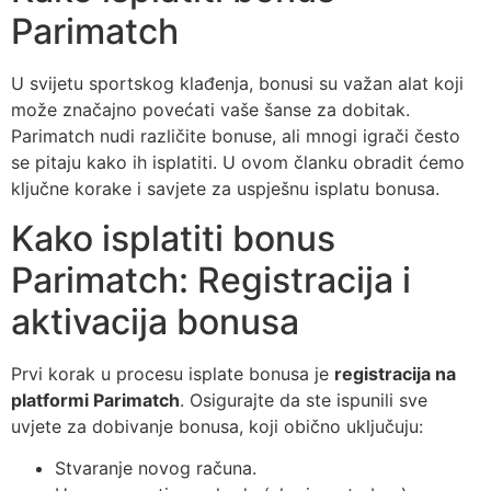
Parimatch
U svijetu sportskog klađenja, bonusi su važan alat koji
može značajno povećati vaše šanse za dobitak.
Parimatch nudi različite bonuse, ali mnogi igrači često
se pitaju kako ih isplatiti. U ovom članku obradit ćemo
ključne korake i savjete za uspješnu isplatu bonusa.
Kako isplatiti bonus
Parimatch: Registracija i
aktivacija bonusa
Prvi korak u procesu isplate bonusa je
registracija na
platformi Parimatch
. Osigurajte da ste ispunili sve
uvjete za dobivanje bonusa, koji obično uključuju:
Stvaranje novog računa.