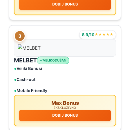
DOBIJ BONUS
8.9/10
★★★★★
3
MELBET
VELIKODUŠAN
Veliki Bonusi
Cash-out
Mobile Friendly
Max Bonus
EKSKLUZIVNO
DOBIJ BONUS