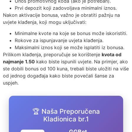
Unos promotivnog koda (ako je potreban).
Prvi depozit koji zadovoljava minimalni iznos.
Nakon aktivacije bonusa, važno je obratiti pažnju na
uvjete klađenja, koji mogu uključivati:
Minimalne kvote na koje se bonus može iskoristiti.
Rokove za ispunjavanje uvjeta klađenja.
Maksimalni iznos koji se može isplatiti iz bonusa.
Prilikom klađenja, preporučuje se korištenje
kvota od
najmanje 1.50
kako biste ispunili uvjete. Na primjer, ako
ste dobili bonus od 100 kuna, trebali biste uložiti na više
od jednog događaja kako biste povećali šanse za
uspjeh.
🏆 Naša Preporučena
Kladionica br.1
GGBet