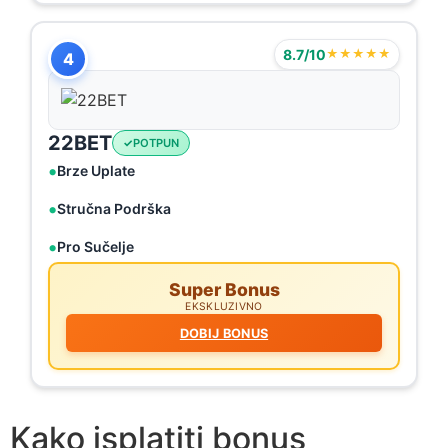
8.7/10
★★★★★
4
22BET
POTPUN
Brze Uplate
Stručna Podrška
Pro Sučelje
Super Bonus
EKSKLUZIVNO
DOBIJ BONUS
Kako isplatiti bonus