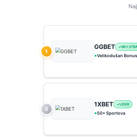
Naj
GGBET
BR.1 STR
1
Velikodušan Bonu
1XBET
LIDER
2
50+ Sportova