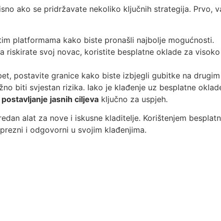
sno ako se pridržavate nekoliko ključnih strategija. Prvo, v
čitim platformama kako biste pronašli najbolje mogućnosti.
riskirate svoj novac, koristite besplatne oklade za visoko 
bet, postavite granice kako biste izbjegli gubitke na drugi
ažno biti svjestan rizika. Iako je klađenje uz besplatne okla
i postavljanje jasnih ciljeva
ključno za uspjeh.
edan alat za nove i iskusne kladitelje. Korištenjem besplatn
oprezni i odgovorni u svojim klađenjima.