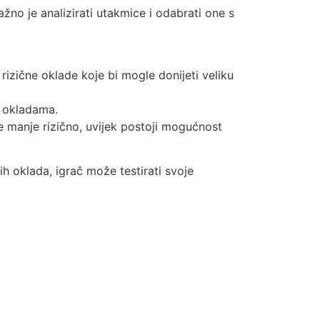
ažno je analizirati utakmice i odabrati one s
rizične oklade koje bi mogle donijeti veliku
m okladama.
de manje rizično, uvijek postoji mogućnost
ih oklada, igrač može testirati svoje