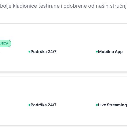
bolje kladionice testirane i odobrene od naših stručn
ANICA
s
Podrška 24/7
Mobilna App
Podrška 24/7
Live Streamin