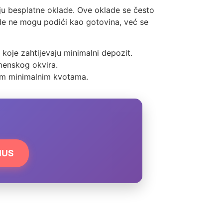
u besplatne oklade. Ove oklade se često
ade ne mogu podići kao gotovina, već se
 koje zahtijevaju minimalni depozit.
menskog okvira.
nim minimalnim kvotama.
NUS