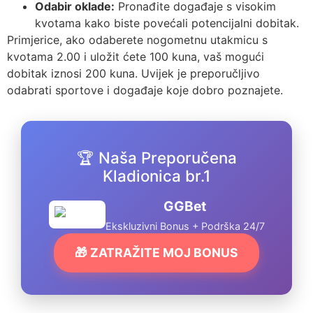
Odabir oklade:
Pronađite događaje s visokim
kvotama kako biste povećali potencijalni dobitak.
Primjerice, ako odaberete nogometnu utakmicu s
kvotama 2.00 i uložit ćete 100 kuna, vaš mogući
dobitak iznosi 200 kuna. Uvijek je preporučljivo
odabrati sportove i događaje koje dobro poznajete.
🏆 Naša Preporučena
Kladionica br.1
GGBet
Ekskluzivni Bonus + Podrška 24/7
🎁 ZATRAŽITE MOJ BONUS