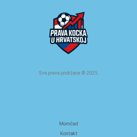
Sva prava pridržana
©
2025.
O nama
Momčad
Kontakt