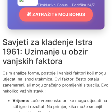
Ekskluzivni Bonus + Podrška 24/7
🎁 ZATRAŽITE MOJ BONUS
Savjeti za klađenje Istra
1961: Uzimanje u obzir
vanjskih faktora
Osim analize forme, postoje i vanjski faktori koji mogu
utjecati na ishod utakmica. Ovi faktori često ostaju
zanemareni, ali mogu značajno promijeniti situaciju. Evo
nekoliko važnih stavki:
Vrijeme:
Loše vremenske prilike mogu utjecati na
stil igre i rezultat. Na primjer, kiša može smanjiti