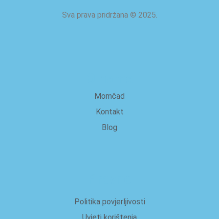
Sva prava pridržana
©
2025.
O nama
Momčad
Kontakt
Blog
Pravno
Politika povjerljivosti
Uvjeti korištenja