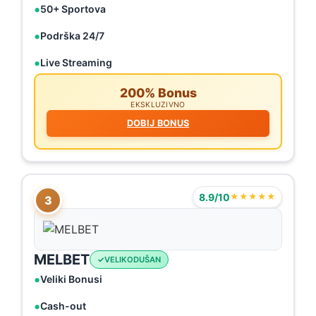
50+ Sportova
Podrška 24/7
Live Streaming
200% Bonus
EKSKLUZIVNO
DOBIJ BONUS
8.9/10
★★★★★
3
MELBET
VELIKODUŠAN
Veliki Bonusi
Cash-out