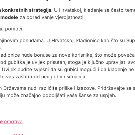
 konkretnih strategija
. U Hrvatskoj, klađenje se često teme
 modele
za određivanje vjerojatnosti.
u pomoći:
njihovim ponudama. U Hrvatskoj, kladionice kao što su Supe
.
ladionice nude bonuse za nove korisnike, što može poveća
k od gubitka je uvijek prisutan, stoga je ključno upravljati s
vijek budite svjesni da su gubici mogući i da klađenje ne bi 
e vas zaštititi od neugodnih situacija.
 Državama nudi različite prilike i izazove. Pridržavajte se sa
egiju može značajno poboljšati vaše šanse za uspjeh.
Lokomotiva