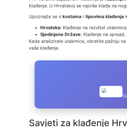
klađenje. U Hrvatskoj se najviše klađa na n
Upoznajte se s
kvotama
i
tipovima klađenja
k
Hrvatska:
Klađenje na rezultat utakmice, 
Sjedinjene Države:
Klađenje na spread, 
Kada analizirate utakmice, obratite pažnju n
vaše klađenje.
Ek
Savjeti za klađenje Hr