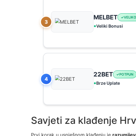
MELBET
VELIK
3
Veliki Bonusi
22BET
POTPUN
4
Brze Uplate
Savjeti za klađenje Hr
Prvi korak u uspješnom klađenju je
razumijev