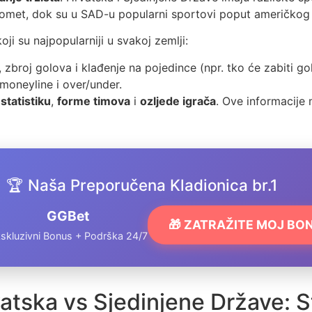
ogomet, dok su u SAD-u popularni sportovi poput američkog
oji su najpopularniji u svakoj zemlji:
zbroj golova i klađenje na pojedince (npr. tko će zabiti gol
moneyline i over/under.
a
statistiku
,
forme timova
i
ozljede igrača
. Ove informacije
🏆 Naša Preporučena Kladionica br.1
GGBet
🎁 ZATRAŽITE MOJ BO
skluzivni Bonus + Podrška 24/7
vatska vs Sjedinjene Države: S