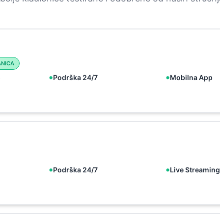
ANICA
s
Podrška 24/7
Mobilna App
Podrška 24/7
Live Streamin