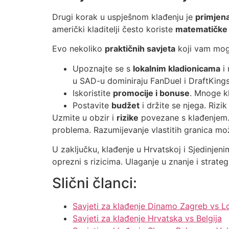
Drugi korak u uspješnom klađenju je
primjena
američki kladitelji često koriste
matematičke
Evo nekoliko
praktičnih savjeta
koji vam mog
Upoznajte se s
lokalnim kladionicama
i 
u SAD-u dominiraju FanDuel i DraftKings
Iskoristite
promocije i bonuse
. Mnoge k
Postavite
budžet
i držite se njega. Rizi
Uzmite u obzir i
rizike
povezane s klađenjem. U
problema. Razumijevanje vlastitih granica mož
U zaključku, klađenje u Hrvatskoj i Sjedinjenim
oprezni s rizicima. Ulaganje u znanje i strat
Slični članci:
Savjeti za klađenje Dinamo Zagreb vs 
Savjeti za klađenje Hrvatska vs Belgija