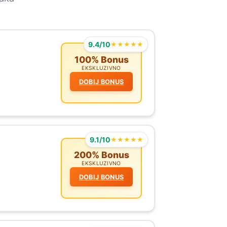
9.4/10
★★★★★
100% Bonus
EKSKLUZIVNO
DOBIJ BONUS
9.1/10
★★★★★
200% Bonus
EKSKLUZIVNO
g
DOBIJ BONUS