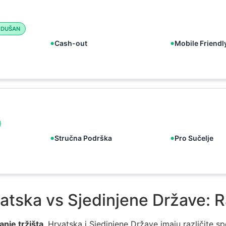
ODUŠAN
Cash-out
Mobile Friendl
Stručna Podrška
Pro Sučelje
vatska vs Sjedinjene Države: R
anje tržišta
. Hrvatska i Sjedinjene Države imaju različite sp