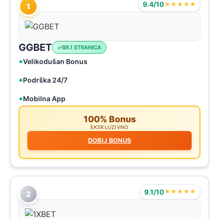
9.4/10
★★★★★
1
GGBET
BR.1 STRANICA
Velikodušan Bonus
Podrška 24/7
Mobilna App
100% Bonus
EKSKLUZIVNO
DOBIJ BONUS
9.1/10
★★★★★
2