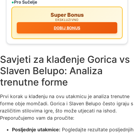
Pro Sučelje
Super Bonus
EKSKLUZIVNO
DOBIJ BONUS
Savjeti za klađenje Gorica vs
Slaven Belupo: Analiza
trenutne forme
Prvi korak u klađenju na ovu utakmicu je analiza trenutne
forme obje momčadi. Gorica i Slaven Belupo često igraju s
različitim stilovima igre, što može utjecati na ishod.
Preporučujemo vam da proučite:
Posljednje utakmice:
Pogledajte rezultate posljednjih