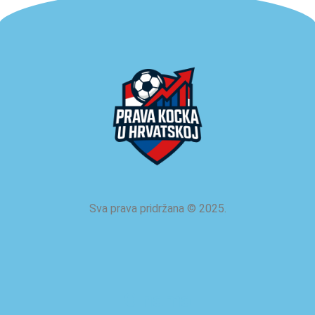
Sva prava pridržana
©
2025.
O nama