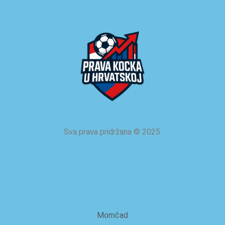
Sva prava pridržana
©
2025.
O nama
Momčad