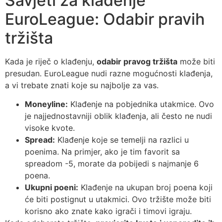
Savjeti za klađenje
EuroLeague: Odabir pravih
tržišta
Kada je riječ o klađenju,
odabir pravog tržišta
može biti
presudan. EuroLeague nudi razne mogućnosti klađenja,
a vi trebate znati koje su najbolje za vas.
Moneyline:
Klađenje na pobjednika utakmice. Ovo
je najjednostavniji oblik klađenja, ali često ne nudi
visoke kvote.
Spread:
Klađenje koje se temelji na razlici u
poenima. Na primjer, ako je tim favorit sa
spreadom -5, morate da pobijedi s najmanje 6
poena.
Ukupni poeni:
Klađenje na ukupan broj poena koji
će biti postignut u utakmici. Ovo tržište može biti
korisno ako znate kako igrači i timovi igraju.