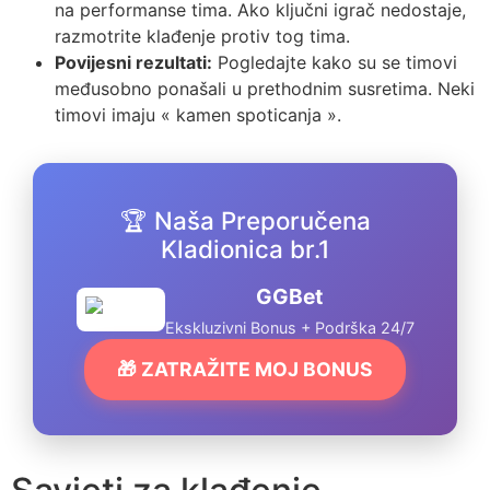
na performanse tima. Ako ključni igrač nedostaje,
razmotrite klađenje protiv tog tima.
Povijesni rezultati:
Pogledajte kako su se timovi
međusobno ponašali u prethodnim susretima. Neki
timovi imaju « kamen spoticanja ».
🏆 Naša Preporučena
Kladionica br.1
GGBet
Ekskluzivni Bonus + Podrška 24/7
🎁 ZATRAŽITE MOJ BONUS