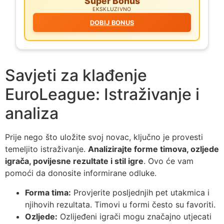
Super Bonus
EKSKLUZIVNO
DOBIJ BONUS
Savjeti za klađenje
EuroLeague: Istraživanje i
analiza
Prije nego što uložite svoj novac, ključno je provesti
temeljito istraživanje.
Analizirajte forme timova, ozljede
igrača, povijesne rezultate i stil igre
. Ovo će vam
pomoći da donosite informirane odluke.
Forma tima:
Provjerite posljednjih pet utakmica i
njihovih rezultata. Timovi u formi često su favoriti.
Ozljede:
Ozlijeđeni igrači mogu značajno utjecati