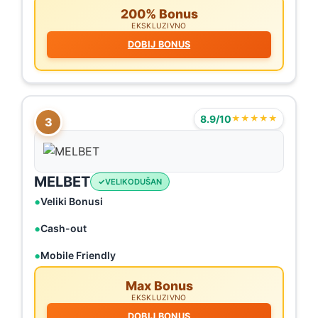
200% Bonus
EKSKLUZIVNO
DOBIJ BONUS
8.9/10
★★★★★
3
MELBET
VELIKODUŠAN
Veliki Bonusi
Cash-out
Mobile Friendly
Max Bonus
EKSKLUZIVNO
DOBIJ BONUS