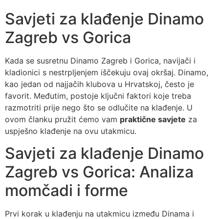
Savjeti za klađenje Dinamo
Zagreb vs Gorica
Kada se susretnu Dinamo Zagreb i Gorica, navijači i
kladionici s nestrpljenjem iščekuju ovaj okršaj. Dinamo,
kao jedan od najjačih klubova u Hrvatskoj, često je
favorit. Međutim, postoje ključni faktori koje treba
razmotriti prije nego što se odlučite na klađenje. U
ovom članku pružit ćemo vam
praktične savjete
za
uspješno klađenje na ovu utakmicu.
Savjeti za klađenje Dinamo
Zagreb vs Gorica: Analiza
momčadi i forme
Prvi korak u klađenju na utakmicu između Dinama i