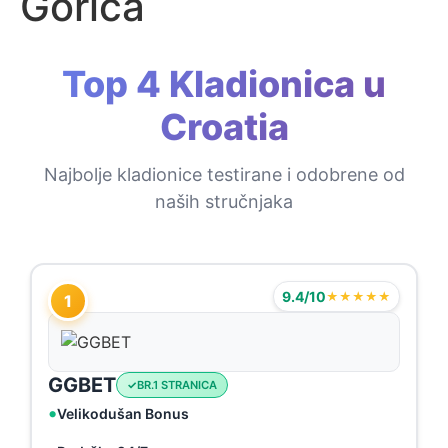
Gorica
Top 4 Kladionica u
Croatia
Najbolje kladionice testirane i odobrene od
naših stručnjaka
9.4/10
★★★★★
1
GGBET
BR.1 STRANICA
Velikodušan Bonus