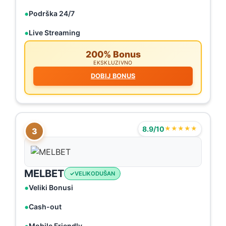
Podrška 24/7
Live Streaming
200% Bonus
EKSKLUZIVNO
DOBIJ BONUS
8.9/10
★★★★★
3
MELBET
VELIKODUŠAN
Veliki Bonusi
Cash-out
Mobile Friendly