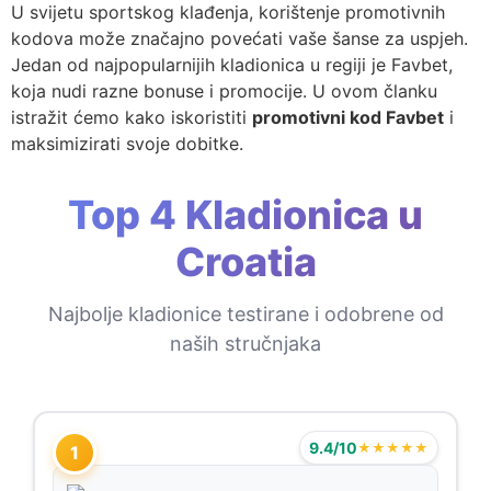
U svijetu sportskog klađenja, korištenje promotivnih
kodova može značajno povećati vaše šanse za uspjeh.
Jedan od najpopularnijih kladionica u regiji je Favbet,
koja nudi razne bonuse i promocije. U ovom članku
istražit ćemo kako iskoristiti
promotivni kod Favbet
i
maksimizirati svoje dobitke.
Top 4 Kladionica u
Croatia
Najbolje kladionice testirane i odobrene od
naših stručnjaka
9.4/10
★★★★★
1