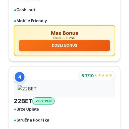
Cash-out
Mobile Friendly
Max Bonus
EKSKLUZIVNO
DOBIJ BONUS
8.7/10
★★★★★
4
22BET
POTPUN
Brze Uplate
Stručna Podrška