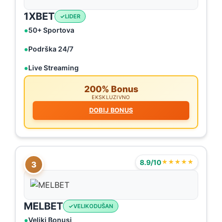
1XBET
LIDER
50+ Sportova
Podrška 24/7
Live Streaming
200% Bonus
EKSKLUZIVNO
DOBIJ BONUS
8.9/10
★★★★★
3
MELBET
VELIKODUŠAN
Veliki Bonusi