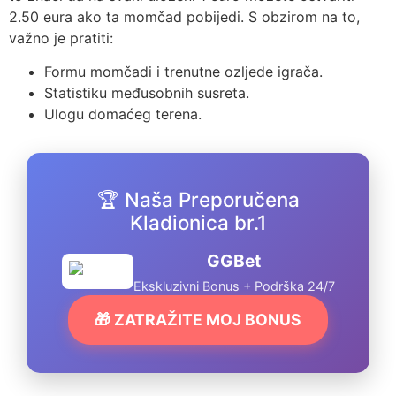
2.50 eura ako ta momčad pobijedi. S obzirom na to,
važno je pratiti:
Formu momčadi i trenutne ozljede igrača.
Statistiku međusobnih susreta.
Ulogu domaćeg terena.
🏆 Naša Preporučena
Kladionica br.1
GGBet
Ekskluzivni Bonus + Podrška 24/7
🎁 ZATRAŽITE MOJ BONUS