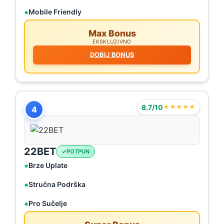
Mobile Friendly
Max Bonus
EKSKLUZIVNO
DOBIJ BONUS
8.7/10
★★★★★
4
22BET
POTPUN
Brze Uplate
Stručna Podrška
Pro Sučelje