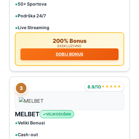
50+ Sportova
Podrška 24/7
Live Streaming
200% Bonus
EKSKLUZIVNO
DOBIJ BONUS
8.9/10
★★★★★
3
MELBET
VELIKODUŠAN
Veliki Bonusi
Cash-out