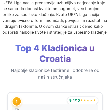
UEFA Liga nacija predstavlja uzbudljivo natjecanje koje
ne samo da donosi kvalitetan nogomet, već i brojne
prilike za sportsko klađenje. Kvote UEFA Liga nacija
variraju ovisno o formi momčadi, povijesnim rezultatima
i drugim faktorima. U ovom članku istražit ćemo kako
odabrati najbolje kvote i strategije za uspješno klađenje.
Top 4 Kladionica u
Croatia
Najbolje kladionice testirane i odobrene od
naših stručnjaka
9.4/10
★★★★★
1