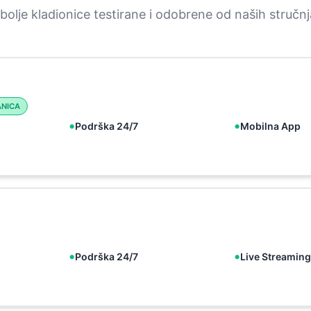
bolje kladionice testirane i odobrene od naših stručn
ANICA
s
Podrška 24/7
Mobilna App
Podrška 24/7
Live Streamin