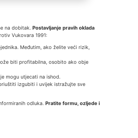
a
se na dobitak.
Postavljanje pravih oklada
protiv Vukovara 1991:
ednika. Međutim, ako želite veći rizik,
e biti profitabilna, osobito ako obje
je mogu utjecati na ishod.
uštiti izgubiti i uvijek istražujte sve
nformiranih odluka.
Pratite formu, ozljede i