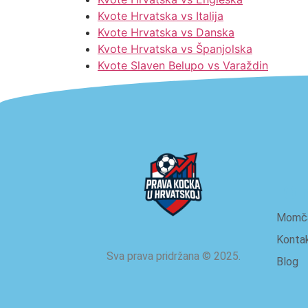
Kvote Hrvatska vs Italija
Kvote Hrvatska vs Danska
Kvote Hrvatska vs Španjolska
Kvote Slaven Belupo vs Varaždin
O 
Momč
Konta
Sva prava pridržana
©
2025.
Blog