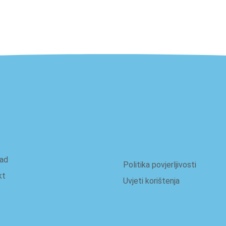
nama
Pravno
ad
Politika povjerljivosti
kt
Uvjeti korištenja