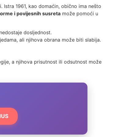
. Istra 1961, kao domaćin, obično ima nešto
forme i povijesnih susreta
može pomoći u
 nedostaje dosljednost.
dama, ali njihova obrana može biti slabija.
egije, a njihova prisutnost ili odsutnost može
NUS