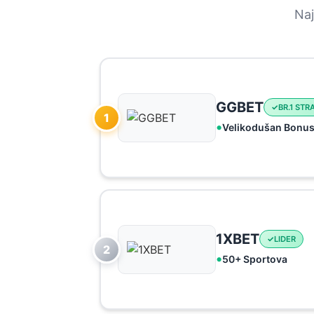
Naj
GGBET
BR.1 STR
1
Velikodušan Bonu
1XBET
LIDER
2
50+ Sportova