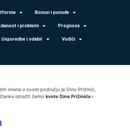
latforme
Bonusi i ponude
danost i problemi
Prognoze
Usporedbe i odabir
Vodiči
nutih imena u ovom području je Dino Prižmić,
članku istražit ćemo
kvote Dine Prižmića
i
a