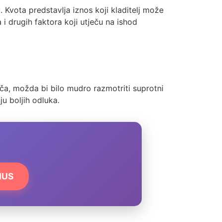
 Kvota predstavlja iznos koji kladitelj može
i drugih faktora koji utječu na ishod
ača, možda bi bilo mudro razmotriti suprotni
u boljih odluka.
NUS