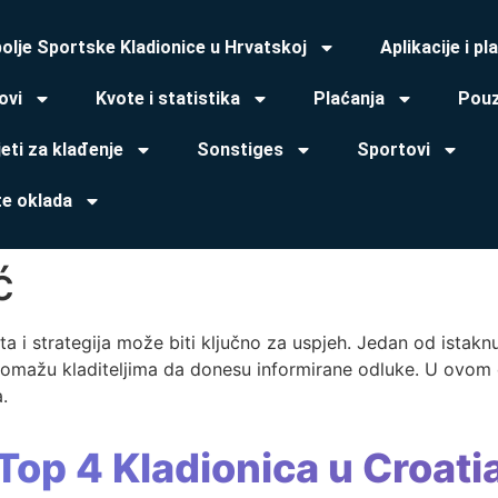
olje Sportske Kladionice u Hrvatskoj
Aplikacije i p
ovi
Kvote i statistika
Plaćanja
Pouz
eti za klađenje
Sonstiges
Sportovi
te oklada
ć
a i strategija može biti ključno za uspjeh. Jedan od istak
pomažu kladiteljima da donesu informirane odluke. U ovom 
.
Top 4 Kladionica u Croati