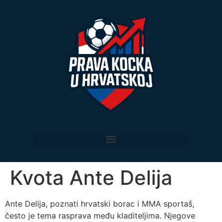
Kvota Ante Delija
Ante Delija, poznati hrvatski borac i MMA sportaš,
često je tema rasprava među kladiteljima. Njegove