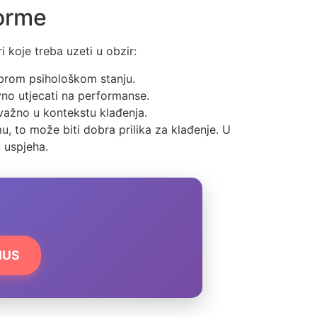
forme
i koje treba uzeti u obzir:
obrom psihološkom stanju.
ivno utjecati na performanse.
važno u kontekstu klađenja.
, to može biti dobra prilika za klađenje. U
 uspjeha.
NUS