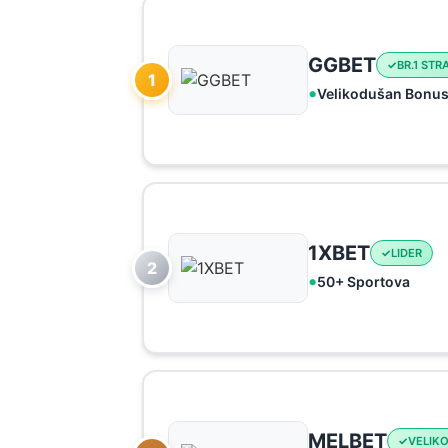
GGBET
BR.1 STR
1
Velikodušan Bonu
1XBET
LIDER
2
50+ Sportova
MELBET
VELIK