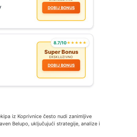
y
DOBIJ BONUS
8.7/10
★★★★★
Super Bonus
EKSKLUZIVNO
DOBIJ BONUS
ekipa iz Koprivnice često nudi zanimljive
ven Belupo, uključujući strategije, analize i