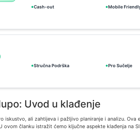
Cash-out
Mobile Friendl
Stručna Podrška
Pro Sučelje
elupo: Uvod u klađenje
iskustvo, ali zahtijeva i pažljivo planiranje i analizu. Ova 
. U ovom članku istražit ćemo ključne aspekte klađenja na Sla