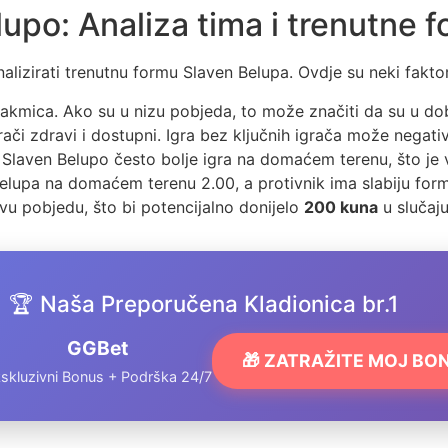
lupo: Analiza tima i trenutne 
nalizirati trenutnu formu Slaven Belupa. Ovdje su neki faktor
utakmica. Ako su u nizu pobjeda, to može značiti da su u d
 igrači zdravi i dostupni. Igra bez ključnih igrača može negat
Slaven Belupo često bolje igra na domaćem terenu, što je 
lupa na domaćem terenu 2.00, a protivnik ima slabiju formu
vu pobjedu, što bi potencijalno donijelo
200 kuna
u slučaju
🏆 Naša Preporučena Kladionica br.1
GGBet
🎁 ZATRAŽITE MOJ BO
skluzivni Bonus + Podrška 24/7