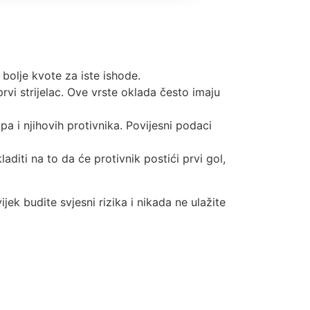
bolje kvote za iste ishode.
prvi strijelac. Ove vrste oklada često imaju
a i njihovih protivnika. Povijesni podaci
diti na to da će protivnik postići prvi gol,
jek budite svjesni rizika i nikada ne ulažite