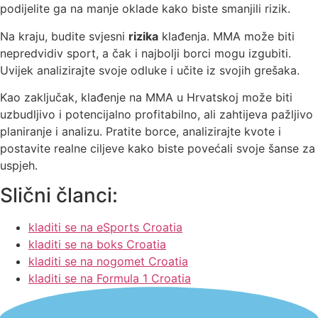
podijelite ga na manje oklade kako biste smanjili rizik.
Na kraju, budite svjesni
rizika
klađenja. MMA može biti
nepredvidiv sport, a čak i najbolji borci mogu izgubiti.
Uvijek analizirajte svoje odluke i učite iz svojih grešaka.
Kao zaključak, klađenje na MMA u Hrvatskoj može biti
uzbudljivo i potencijalno profitabilno, ali zahtijeva pažljivo
planiranje i analizu. Pratite borce, analizirajte kvote i
postavite realne ciljeve kako biste povećali svoje šanse za
uspjeh.
Slični članci:
kladiti se na eSports Croatia
kladiti se na boks Croatia
kladiti se na nogomet Croatia
kladiti se na Formula 1 Croatia