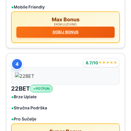
Mobile Friendly
Max Bonus
EKSKLUZIVNO
DOBIJ BONUS
8.7/10
★★★★★
4
22BET
POTPUN
Brze Uplate
Stručna Podrška
Pro Sučelje