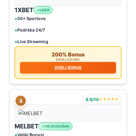
1XBET
LIDER
50+ Sportova
Podrška 24/7
Live Streaming
200% Bonus
EKSKLUZIVNO
DOBIJ BONUS
8.9/10
★★★★★
3
MELBET
VELIKODUŠAN
Veliki Bonusi