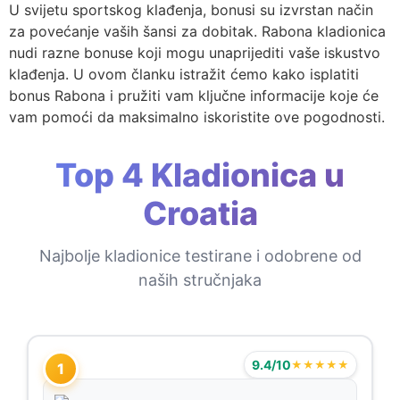
U svijetu sportskog klađenja, bonusi su izvrstan način
za povećanje vaših šansi za dobitak. Rabona kladionica
nudi razne bonuse koji mogu unaprijediti vaše iskustvo
klađenja. U ovom članku istražit ćemo kako isplatiti
bonus Rabona i pružiti vam ključne informacije koje će
vam pomoći da maksimalno iskoristite ove pogodnosti.
Top 4 Kladionica u
Croatia
Najbolje kladionice testirane i odobrene od
naših stručnjaka
9.4/10
★★★★★
1