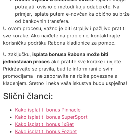
potrajati, ovisno o metodi koju odaberete. Na
primjer, isplate putem e-novčanika obično su brže
od bankovnih transfera.
U ovom procesu, važno je biti strpljiv i pažljivo pratiti
sve korake. Ako naiđete na probleme, kontaktirajte
korisničku podršku Rabona kladionice za pomoć.
U zaključku,
isplata bonusa Rabona može biti
jednostavan proces
ako pratite sve korake i uvjete.
Pridržavajte se pravila, budite informirani o svim
promocijama i ne zaboravite na rizike povezane s
klađenjem. Sretno i neka vaša iskustva budu uspješna!
Slični članci:
Kako isplatiti bonus Pinnacle
Kako isplatiti bonus SuperSport
Kako isplatiti bonus 1xBet
Kako isplatiti bonus Fezbet