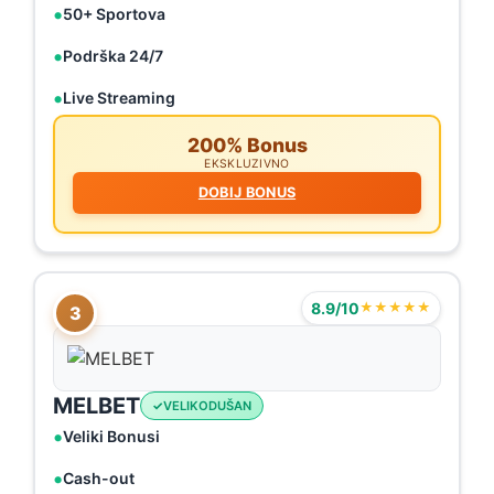
50+ Sportova
Podrška 24/7
Live Streaming
200% Bonus
EKSKLUZIVNO
DOBIJ BONUS
8.9/10
★★★★★
3
MELBET
VELIKODUŠAN
Veliki Bonusi
Cash-out