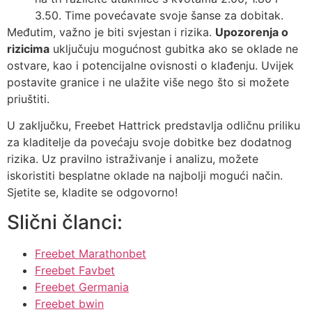
3.50. Time povećavate svoje šanse za dobitak.
Međutim, važno je biti svjestan i rizika.
Upozorenja o
rizicima
uključuju mogućnost gubitka ako se oklade ne
ostvare, kao i potencijalne ovisnosti o klađenju. Uvijek
postavite granice i ne ulažite više nego što si možete
priuštiti.
U zaključku, Freebet Hattrick predstavlja odličnu priliku
za kladitelje da povećaju svoje dobitke bez dodatnog
rizika. Uz pravilno istraživanje i analizu, možete
iskoristiti besplatne oklade na najbolji mogući način.
Sjetite se, kladite se odgovorno!
Slični članci:
Freebet Marathonbet
Freebet Favbet
Freebet Germania
Freebet bwin