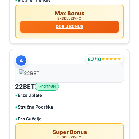
Max Bonus
EKSKLUZIVNO
DOBIJ BONUS
8.7/10
★★★★★
4
22BET
POTPUN
Brze Uplate
Stručna Podrška
Pro Sučelje
Super Bonus
EKSKLUZIVNO