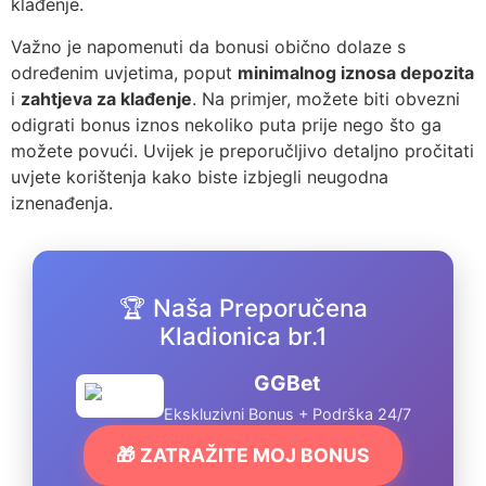
klađenje.
Važno je napomenuti da bonusi obično dolaze s
određenim uvjetima, poput
minimalnog iznosa depozita
i
zahtjeva za klađenje
. Na primjer, možete biti obvezni
odigrati bonus iznos nekoliko puta prije nego što ga
možete povući. Uvijek je preporučljivo detaljno pročitati
uvjete korištenja kako biste izbjegli neugodna
iznenađenja.
🏆 Naša Preporučena
Kladionica br.1
GGBet
Ekskluzivni Bonus + Podrška 24/7
🎁 ZATRAŽITE MOJ BONUS