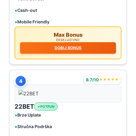
Cash-out
Mobile Friendly
Max Bonus
EKSKLUZIVNO
DOBIJ BONUS
8.7/10
★★★★★
4
22BET
POTPUN
Brze Uplate
Stručna Podrška