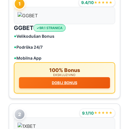
9.4/10
★★★★★
1
GGBET
BR.1 STRANICA
Velikodušan Bonus
Podrška 24/7
Mobilna App
100% Bonus
EKSKLUZIVNO
DOBIJ BONUS
9.1/10
★★★★★
2