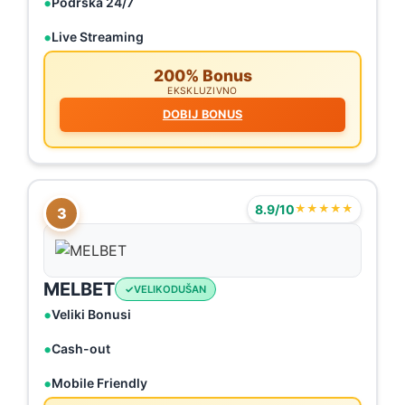
Podrška 24/7
Live Streaming
200% Bonus
EKSKLUZIVNO
DOBIJ BONUS
8.9/10
★★★★★
3
MELBET
VELIKODUŠAN
Veliki Bonusi
Cash-out
Mobile Friendly