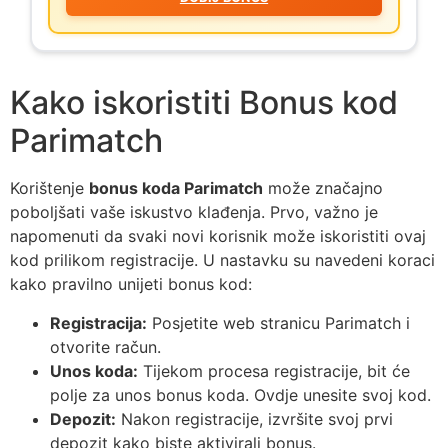
Kako iskoristiti Bonus kod
Parimatch
Korištenje
bonus koda Parimatch
može značajno
poboljšati vaše iskustvo klađenja. Prvo, važno je
napomenuti da svaki novi korisnik može iskoristiti ovaj
kod prilikom registracije. U nastavku su navedeni koraci
kako pravilno unijeti bonus kod:
Registracija:
Posjetite web stranicu Parimatch i
otvorite račun.
Unos koda:
Tijekom procesa registracije, bit će
polje za unos bonus koda. Ovdje unesite svoj kod.
Depozit:
Nakon registracije, izvršite svoj prvi
depozit kako biste aktivirali bonus.