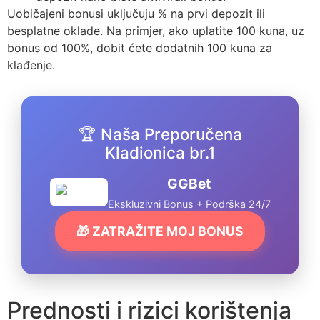
Uobičajeni bonusi uključuju % na prvi depozit ili
besplatne oklade. Na primjer, ako uplatite 100 kuna, uz
bonus od 100%, dobit ćete dodatnih 100 kuna za
klađenje.
🏆 Naša Preporučena
Kladionica br.1
GGBet
Ekskluzivni Bonus + Podrška 24/7
🎁 ZATRAŽITE MOJ BONUS
Prednosti i rizici korištenja