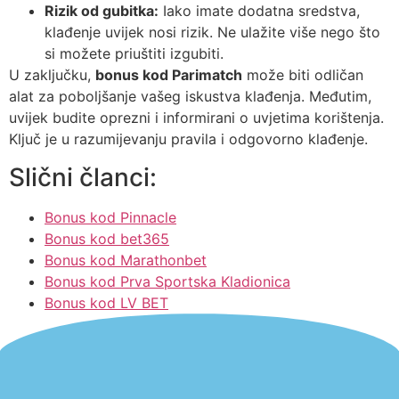
Rizik od gubitka:
Iako imate dodatna sredstva,
klađenje uvijek nosi rizik. Ne ulažite više nego što
si možete priuštiti izgubiti.
U zaključku,
bonus kod Parimatch
može biti odličan
alat za poboljšanje vašeg iskustva klađenja. Međutim,
uvijek budite oprezni i informirani o uvjetima korištenja.
Ključ je u razumijevanju pravila i odgovorno klađenje.
Slični članci:
Bonus kod Pinnacle
Bonus kod bet365
Bonus kod Marathonbet
Bonus kod Prva Sportska Kladionica
Bonus kod LV BET