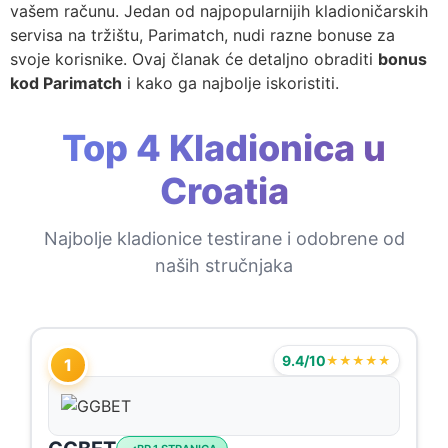
vašem računu. Jedan od najpopularnijih kladioničarskih
servisa na tržištu, Parimatch, nudi razne bonuse za
svoje korisnike. Ovaj članak će detaljno obraditi
bonus
kod Parimatch
i kako ga najbolje iskoristiti.
Top 4 Kladionica u
Croatia
Najbolje kladionice testirane i odobrene od
naših stručnjaka
9.4/10
★★★★★
1