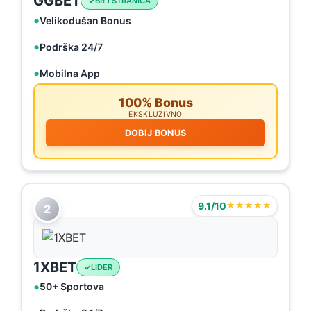
GGBET
BR.1 STRANICA
Velikodušan Bonus
Podrška 24/7
Mobilna App
100% Bonus
EKSKLUZIVNO
DOBIJ BONUS
9.1/10
★★★★★
2
1XBET
LIDER
50+ Sportova