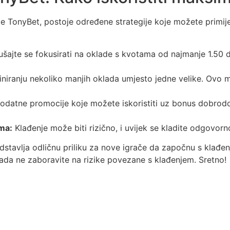
ce TonyBet, postoje određene strategije koje možete primije
šajte se fokusirati na oklade s kvotama od najmanje 1.50 
niranju nekoliko manjih oklada umjesto jedne velike. Ovo 
datne promocije koje možete iskoristiti uz bonus dobrodošl
ma:
Klađenje može biti rizično, i uvijek se kladite odgovorn
tavlja odličnu priliku za nove igrače da započnu s klađenj
ikada ne zaboravite na rizike povezane s klađenjem. Sretno!