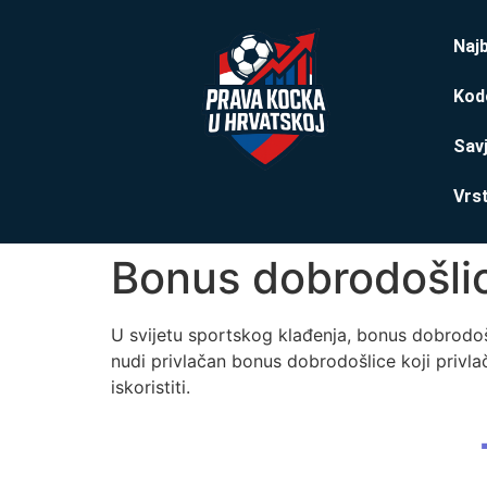
Najb
Kod
Savj
Vrs
Bonus dobrodošli
U svijetu sportskog klađenja, bonus dobrodoš
nudi privlačan bonus dobrodošlice koji privla
iskoristiti.