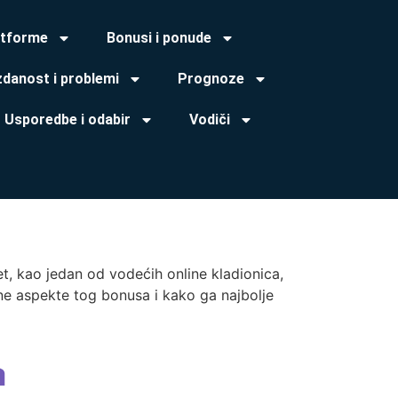
latforme
Bonusi i ponude
danost i problemi
Prognoze
Usporedbe i odabir
Vodiči
, kao jedan od vodećih online kladionica,
žne aspekte tog bonusa i kako ga najbolje
a