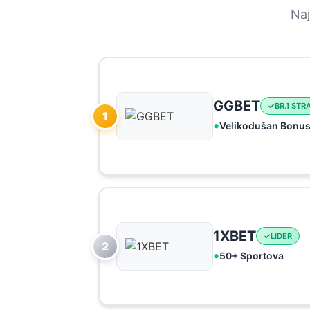
Naj
GGBET
BR.1 STR
1
Velikodušan Bonu
1XBET
LIDER
2
50+ Sportova