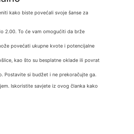
niti kako biste povećali svoje šanse za
do 2.00. To će vam omogućiti da brže
može povećati ukupne kvote i potencijalne
ice, kao što su besplatne oklade ili povrat
o. Postavite si budžet i ne prekoračujte ga.
em. Iskoristite savjete iz ovog članka kako