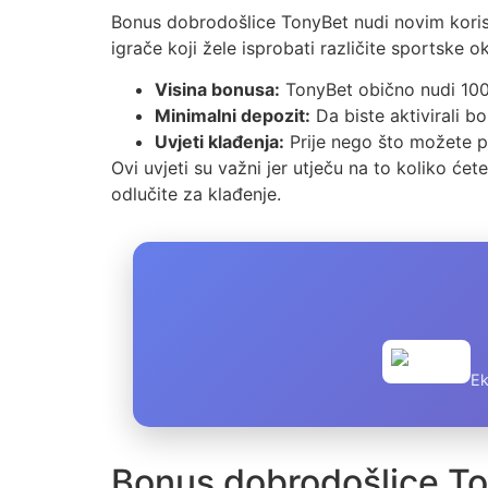
Bonus dobrodošlice TonyBet nudi novim koris
igrače koji žele isprobati različite sportske 
Visina bonusa:
TonyBet obično nudi 100
Minimalni depozit:
Da biste aktivirali bo
Uvjeti klađenja:
Prije nego što možete po
Ovi uvjeti su važni jer utječu na to koliko će
odlučite za klađenje.
Ek
Bonus dobrodošlice Ton