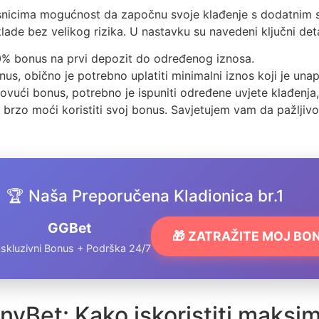
nicima mogućnost da započnu svoje klađenje s dodatnim sr
oklade bez velikog rizika. U nastavku su navedeni ključni de
% bonus na prvi depozit do određenog iznosa.
nus, obično je potrebno uplatiti minimalni iznos koji je unapr
vući bonus, potrebno je ispuniti određene uvjete klađenja,
te brzo moći koristiti svoj bonus. Savjetujem vam da pažljivo
🏆 Naša Preporučena Kladionica br.1
GGBet
🎁 ZATRAŽITE MOJ BO
skluzivni Bonus + Podrška 24/7
yBet: Kako iskoristiti maksi