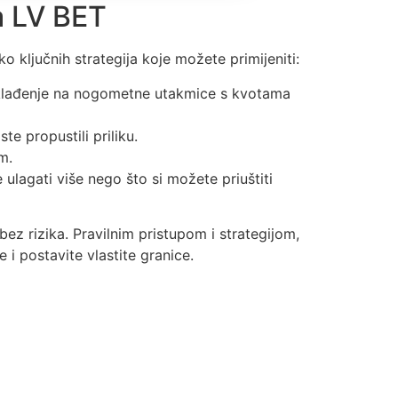
a LV BET
o ključnih strategija koje možete primijeniti:
 klađenje na nogometne utakmice s kvotama
te propustili priliku.
m.
 ulagati više nego što si možete priuštiti
ez rizika. Pravilnim pristupom i strategijom,
i postavite vlastite granice.