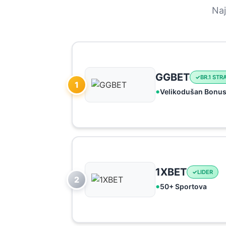
Naj
GGBET
BR.1 STR
1
Velikodušan Bonu
1XBET
LIDER
2
50+ Sportova