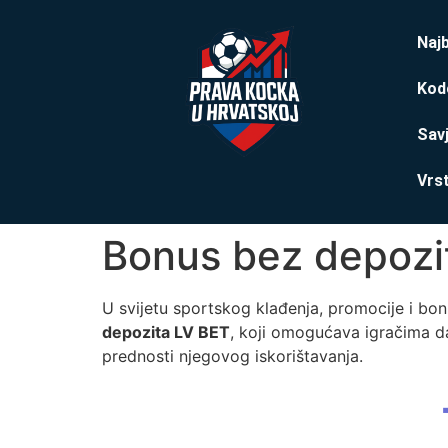
Najb
Kod
Savj
Vrs
Bonus bez depozi
U svijetu sportskog klađenja, promocije i bon
depozita LV BET
, koji omogućava igračima da
prednosti njegovog iskorištavanja.