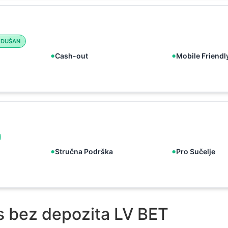
ODUŠAN
Cash-out
Mobile Friendl
Stručna Podrška
Pro Sučelje
s bez depozita LV BET