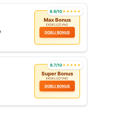
8.9/10
★★★★★
Max Bonus
EKSKLUZIVNO
y
DOBIJ BONUS
8.7/10
★★★★★
Super Bonus
EKSKLUZIVNO
DOBIJ BONUS