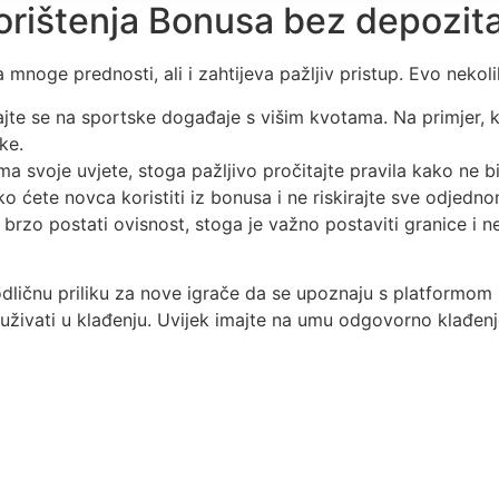
 korištenja Bonusa bez depozit
 mnoge prednosti, ali i zahtijeva pažljiv pristup. Evo nekolik
jte se na sportske događaje s višim kvotama. Na primjer,
ke.
a svoje uvjete, stoga pažljivo pročitajte pravila kako ne bis
ko ćete novca koristiti iz bonusa i ne riskirajte sve odjedno
brzo postati ovisnost, stoga je važno postaviti granice i ne
dličnu priliku za nove igrače da se upoznaju s platformom b
uživati u klađenju. Uvijek imajte na umu odgovorno klađenje 