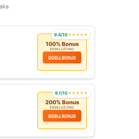
jaka
9.4/10
★★★★★
100% Bonus
EKSKLUZIVNO
DOBIJ BONUS
9.1/10
★★★★★
200% Bonus
EKSKLUZIVNO
g
DOBIJ BONUS