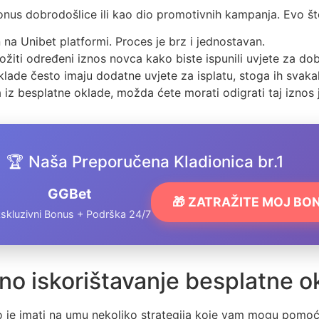
nus dobrodošlice ili kao dio promotivnih kampanja. Evo što
 na Unibet platformi. Proces je brz i jednostavan.
žiti određeni iznos novca kako biste ispunili uvjete za do
klade često imaju dodatne uvjete za isplatu, stoga ih svaka
 iz besplatne oklade, možda ćete morati odigrati taj iznos 
🏆 Naša Preporučena Kladionica br.1
GGBet
🎁 ZATRAŽITE MOJ BO
skluzivni Bonus + Podrška 24/7
no iskorištavanje besplatne o
o je imati na umu nekoliko strategija koje vam mogu pomoći