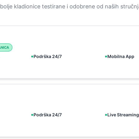
bolje kladionice testirane i odobrene od naših stručn
ANICA
s
Podrška 24/7
Mobilna App
Podrška 24/7
Live Streamin