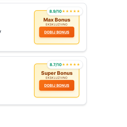
8.9/10
★★★★★
Max Bonus
EKSKLUZIVNO
y
DOBIJ BONUS
8.7/10
★★★★★
Super Bonus
EKSKLUZIVNO
DOBIJ BONUS