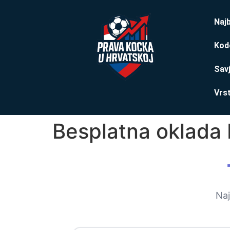
Najb
Kod
Savj
Vrs
Besplatna oklada
Naj