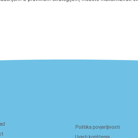
nama
Pravno
ad
Politika povjerljivosti
kt
Uvjeti korištenja