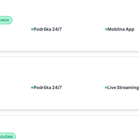
ANICA
s
Podrška 24/7
Mobilna App
Podrška 24/7
Live Streamin
ODUŠAN