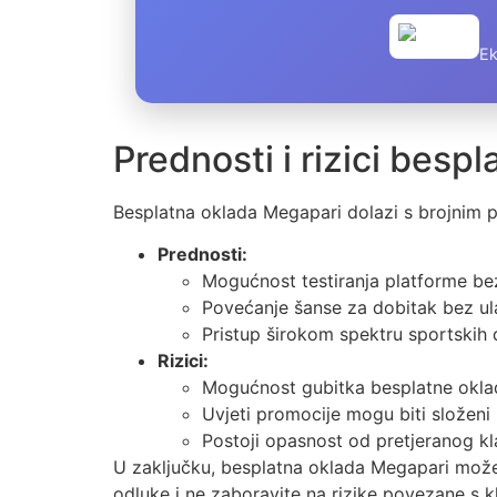
Ek
Prednosti i rizici bes
Besplatna oklada Megapari dolazi s brojnim pre
Prednosti:
Mogućnost testiranja platforme bez 
Povećanje šanse za dobitak bez ul
Pristup širokom spektru sportskih
Rizici:
Mogućnost gubitka besplatne okla
Uvjeti promocije mogu biti složeni i
Postoji opasnost od pretjeranog kl
U zaključku, besplatna oklada Megapari može bi
odluke i ne zaboravite na rizike povezane s 