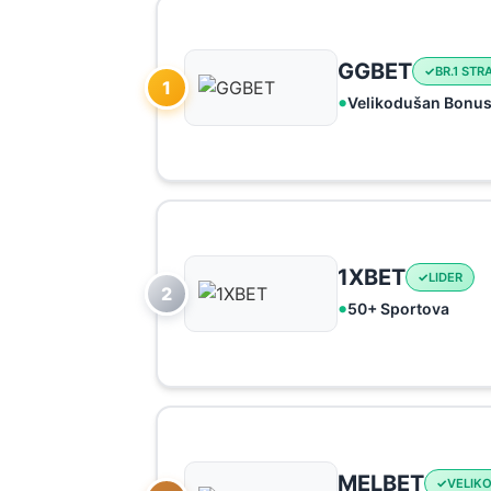
GGBET
BR.1 STR
1
Velikodušan Bonu
1XBET
LIDER
2
50+ Sportova
MELBET
VELIK