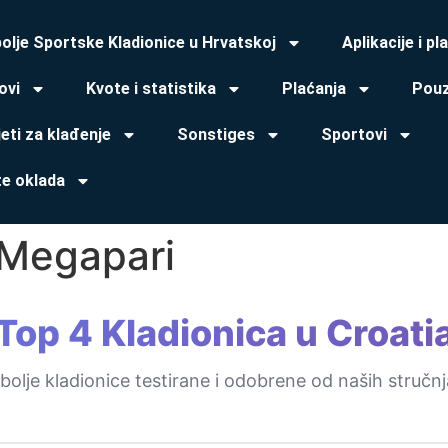
olje Sportske Kladionice u Hrvatskoj
Aplikacije i p
ovi
Kvote i statistika
Plaćanja
Pouz
eti za klađenje
Sonstiges
Sportovi
te oklada
 Megapari
Top 4 Kladionica u Croati
bolje kladionice testirane i odobrene od naših stručn